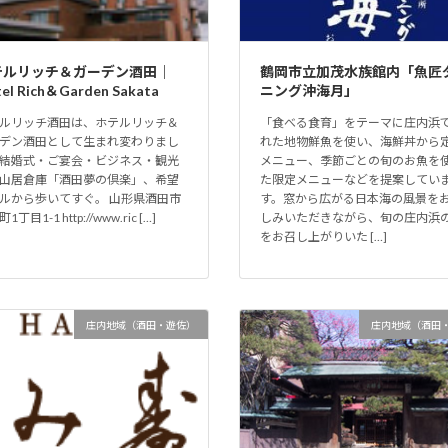
テルリッチ＆ガーデン酒田｜
鶴岡市立加茂水族館内「魚匠
el Rich＆Garden Sakata
ニング沖海月」
ルリッチ酒田は、ホテルリッチ＆
「食べる食育」をテーマに庄内浜
デン酒田として生まれ変わりまし
れた地物鮮魚を使い、海鮮丼から
結婚式・ご宴会・ビジネス・観光
メニュー、季節ごとの旬のお魚を
山居倉庫「酒田夢の倶楽」、希望
た限定メニューなどを提案してい
ルから歩いてすぐ。 山形県酒田市
す。窓から広がる日本海の風景を
1丁目1-1 http://www.ric […]
しみいただきながら、旬の庄内浜
をお召し上がりいた […]
庄内地域（酒田・遊佐）
庄内地域（酒田