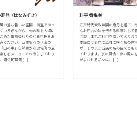
み寿㐂（はなみずき）
料亭 香梅咲
風の落ち着いた空間、個室でゆっ
江戸時代安政年間の歳月を経て、
くつろぎながら、旬の味を大切に
なお庄内の味を伝える料亭として
こめた季節替わりの和食料理をお
に親しまれご利用を頂いておりま
みください。四季折々の「海の
季節には表門に風雅に咲く梅の古
「山の幸」自然豊かな遊佐町の恵
が、そのまま当店の名の由来とも
楽しるメニューでお待ちしており
ております。京の風情・京の風味
。 遊佐町舞鶴 […]
だよわせる品々は、 […]