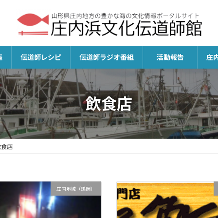
座
伝道師レシピ
伝道師ラジオ番組
活動報告
庄
飲食店
飲食店
庄内地域（鶴岡）