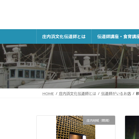
コ
ナ
ン
ビ
テ
ゲ
ン
ー
ツ
シ
庄内浜文化伝道師とは
伝道師講座・食育講
へ
ョ
ス
ン
キ
に
ッ
移
プ
動
HOME
庄内浜文化伝道師とは
伝道師がいるお店
庄内地域（鶴岡）