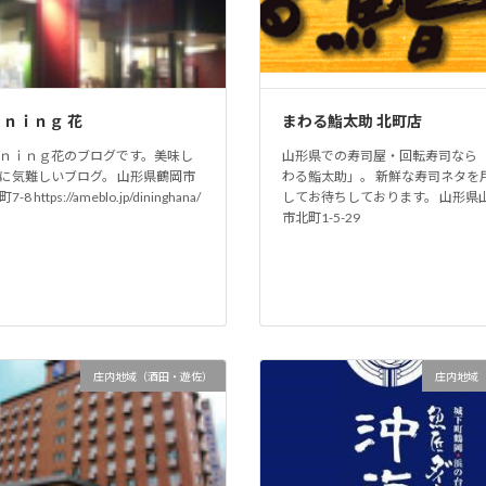
ｉｎｉｎｇ 花
まわる鮨太助 北町店
ｎｉｎｇ花のブログです。美味し
山形県での寿司屋・回転寿司なら
に気難しいブログ。 山形県鶴岡市
わる鮨太助」。 新鮮な寿司ネタを
-8 https://ameblo.jp/dininghana/
してお待ちしております。 山形県
市北町1-5-29
庄内地域（酒田・遊佐）
庄内地域