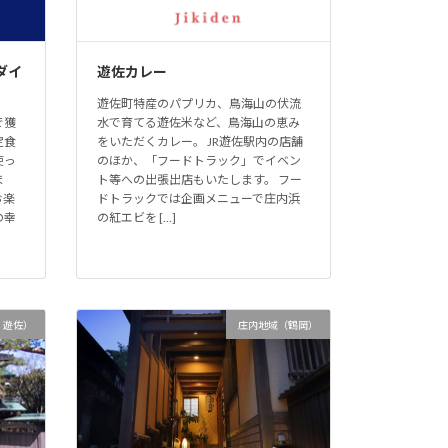
ダイ
遊佐カレー
遊佐町特産のパプリカ、鳥海山の伏流
で獲
水で育てる遊佐米など、鳥海山の恵み
定食
をいただくカレー。 JR遊佐駅内の店舗
使っ
のほか、「フードトラック」でイベン
ま
ト等への出張出店もいたします。 フー
お楽
ドトラックでは企画メニューで庄内浜
の幸
の紅エビを […]
・遊佐）
庄内地域（鶴岡）