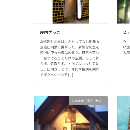
庄内ざっこ
Ｄ
お料理と心をはこぶおもてなし地元山
Ｄｉ
形県庄内浜で揚がった、新鮮な旬魚を
い話
贅沢に使った逸品の数々。日常を忘れ
大塚町7
一息つけるここだけの空間。そして飾
らず、気取らず、さりげないおもてな
し。庄内ざっこは、年代や性別を問わ
ず様々なシーンで […]
庄内地域（酒田・遊佐）