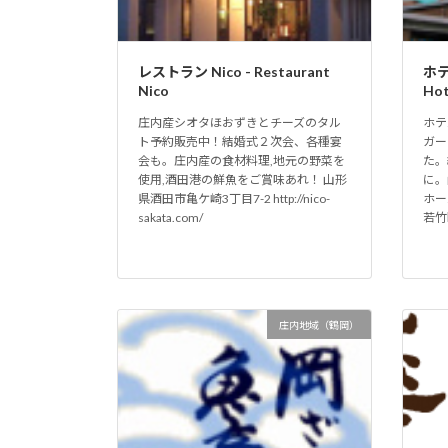
レストラン Nico - Restaurant
ホ
Nico
Hot
庄内産シオタほおずきとチーズのタル
ホテ
ト予約販売中！結婚式２次会、各種宴
ガー
会も。庄内産の食材料理,地元の野菜を
た。
使用,酒田港の鮮魚をご賞味あれ！ 山形
に。
県酒田市亀ケ崎3丁目7-2 http://nico-
ホー
sakata.com/
若竹町
庄内地域（鶴岡）