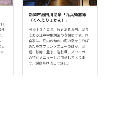
鶴岡市湯田川温泉「九兵衛旅館
（くへえりょかん）」
今日
皆様
開湯１３００年、歴史ある湯田川温泉
す。
にある江戸中期創業の老舗宿です。お
木
食事は、庄内の旬の山海の幸をちりば
なっ
めた基本プランメニューのほか、寒
をた
鱈、鮟鱇、孟宗、岩牡蠣、ズワイガニ
の特別メニューもご用意しておりま
す。源泉かけ流しで湯 […]