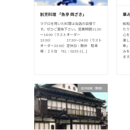
割烹料理 「魚亭 岡ざき」
華
マグロを用いた料理は当店の自慢で
純和
す。ぜひご賞味下さい。営業時間11:30
たり
～14:00（ラストオーダー
心を
13:30） 17:30～24:00（ラスト
楽し
オーダー23:00）定休日：無休 駐車
幸」
場：２０台 TEL：0235-2 […]
みを
ます
庄内地域（鶴岡）