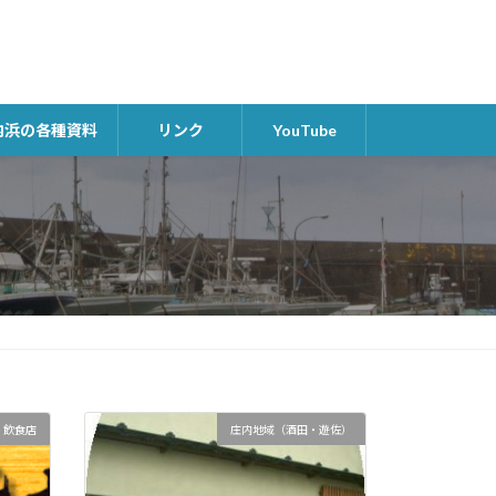
内浜の各種資料
リンク
YouTube
飲食店
庄内地域（酒田・遊佐）