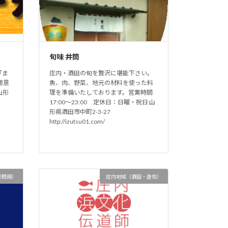
旬味 井筒
「ま
庄内・酒田の旬を贅沢に堪能下さい。
用意
魚、肉、野菜、地元の材料を使った料
山形
理を準備いたしております。営業時間
17:00～23:00 定休日：日曜・祝日 山
形県酒田市中町2-3-27
http://izutsu01.com/
（鶴岡）
庄内地域（酒田・遊佐）