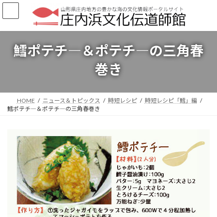
コ
ナ
ン
ビ
テ
ゲ
ン
ー
ツ
シ
鱈ポテチ―＆ポテチ―の三角春
へ
ョ
ス
ン
巻き
キ
に
ッ
移
プ
動
HOME
ニュース＆トピックス
時短レシピ
時短レシピ「鱈」編
鱈ポテチ―＆ポテチ―の三角春巻き