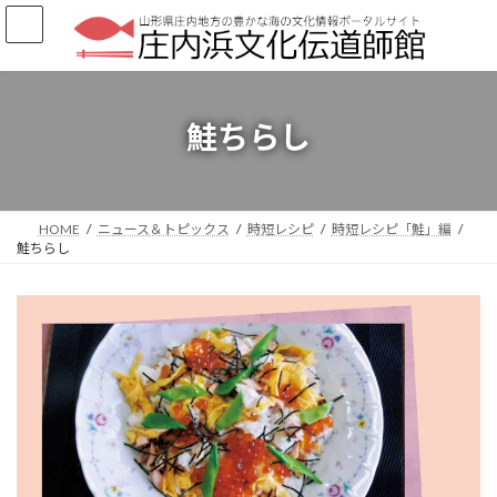
コ
ナ
ン
ビ
テ
ゲ
ン
ー
ツ
シ
へ
ョ
鮭ちらし
ス
ン
キ
に
ッ
移
プ
動
HOME
ニュース＆トピックス
時短レシピ
時短レシピ「鮭」編
鮭ちらし