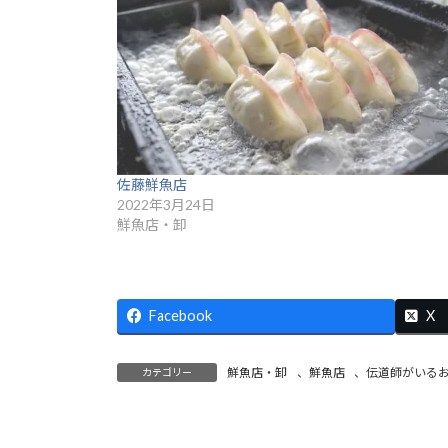
佐藤鮮魚店
2022年3月24日
鮮魚店・卸
Facebook
X
鮮魚店・卸
、
鮮魚店
、
伝道師がいる
カテゴリー