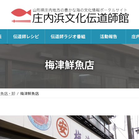
座
伝道師レシピ
伝道師ラジオ番組
活動報告
庄
梅津鮮魚店
鮮魚店・卸
梅津鮮魚店