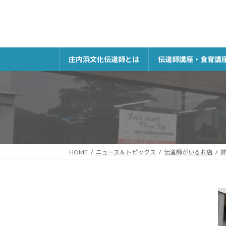
コ
ナ
ン
ビ
テ
ゲ
ン
ー
ツ
シ
庄内浜文化伝道師とは
伝道師講座・食育講
へ
ョ
ス
ン
キ
に
ッ
移
プ
動
HOME
ニュース＆トピックス
伝道師がいるお店