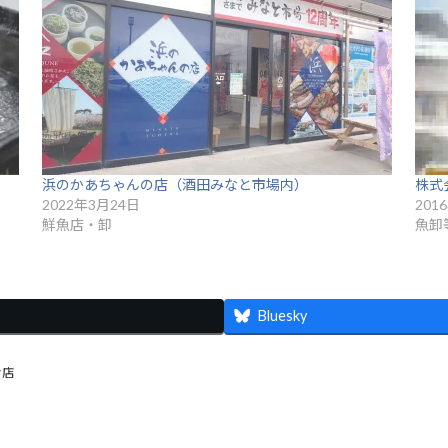
浜のかあちゃんの店（酒田みなと市場内）
株式
2022年3月24日
201
鮮魚店・卸
魚卸
Bluesky
お店