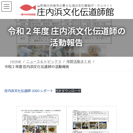
コ
ナ
ン
ビ
テ
ゲ
ン
ー
ツ
シ
令和２年度 庄内浜文化伝道師の
へ
ョ
ス
ン
活動報告
キ
に
ッ
移
プ
動
HOME
ニュース＆トピックス
年間活動まとめ
令和２年度 庄内浜文化伝道師の活動報告
庄内浜文化伝道師-2020-レポート
PDFダウンロード