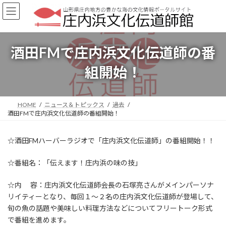
コ
ナ
ン
ビ
テ
ゲ
ン
ー
ツ
シ
酒田FMで庄内浜文化伝道師の番
へ
ョ
ス
ン
組開始！
キ
に
ッ
移
プ
動
HOME
ニュース＆トピックス
過去
酒田FMで庄内浜文化伝道師の番組開始！
☆酒田FMハーバーラジオで「庄内浜文化伝道師」の番組開始！！
☆番組名：「伝えます！庄内浜の味の技」
☆内 容：庄内浜文化伝道師会長の石塚亮さんがメインパーソナ
リイティーとなり、毎回１～２名の庄内浜文化伝道師が登場して、
旬の魚の話題や美味しい料理方法などについてフリートーク形式
で番組を進めます。