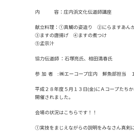
内 容：庄内浜文化伝道師講座
献立料理：①真鯛の姿造り ②にらますあん
③ますの唐揚げ ④ますの煮つけ
⑤孟宗汁
協力伝道師 ：石塚亮氏、相田満春氏
参 加 者 : ㈱エーコープ庄内 鮮魚部担当 
平成２８年度５月１３日(金)にＡコープたち
開催されました。
会場の状況はこちらです！！
①実技をまじえながらの説明をみなさん真剣