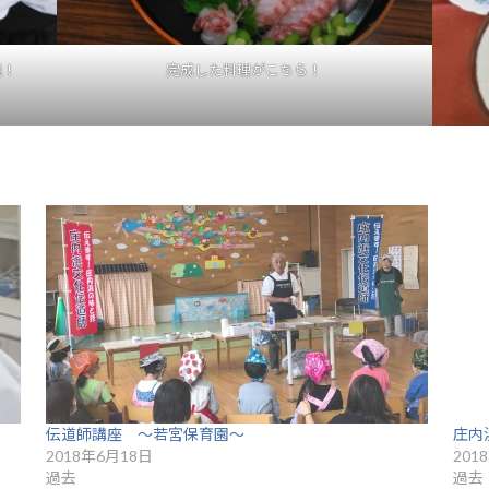
践！
完成した料理がこちら！
伝道師講座 ～若宮保育園～
庄内
2018年6月18日
201
過去
過去