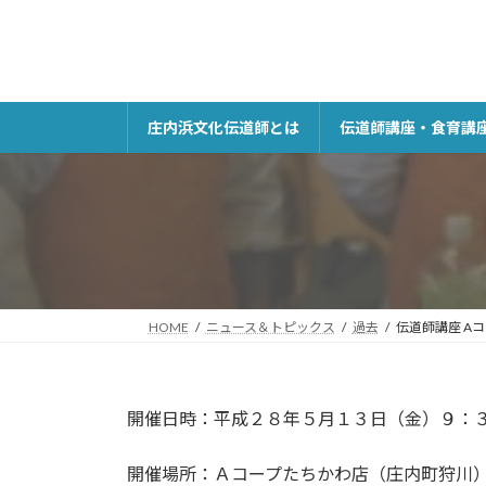
コ
ナ
ン
ビ
テ
ゲ
ン
ー
ツ
シ
庄内浜文化伝道師とは
伝道師講座・食育講
へ
ョ
ス
ン
キ
に
ッ
移
プ
動
HOME
ニュース＆トピックス
過去
伝道師講座 A
開催日時：平成２８年５月１３日（金）９：
開催場所：Ａコープたちかわ店（庄内町狩川