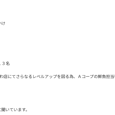
かけ
１３名
かわ店にてさらなるレベルアップを図る為、Ａコープの鮮魚担
に聞いています。