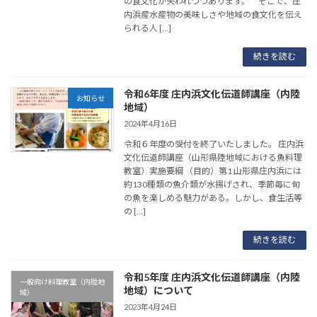
の食文化が失われつつあります。 そこで、庄
内浜産水産物の美味しさや地域の食文化を伝え
られる人 […]
続きを読む
令和6年度 庄内浜文化伝道師講座（内陸
お知らせ
地域）
2024年4月16日
令和６年度の受付を終了いたしました。 庄内浜
文化伝道師講座（山形県陸地域における魚料理
教室）実施要綱 （目的）第1 山形県庄内浜には
約130種類の魚介類が水揚げされ、季節毎に旬
の魚を楽しめる魅力がある。しかし、食生活等
の […]
続きを読む
令和5年度 庄内浜文化伝道師講座（内陸
一般向け料理教室（内陸地
地域）について
域）
2023年4月24日