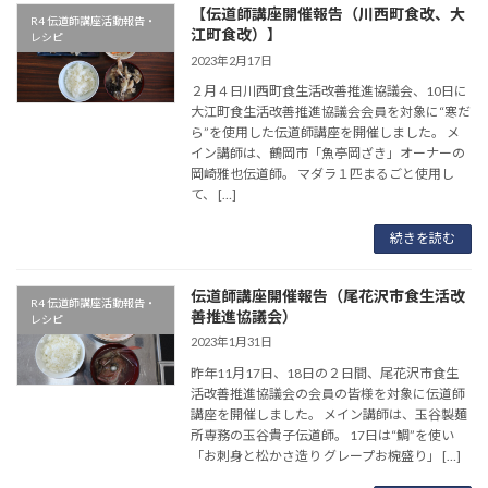
【伝道師講座開催報告（川西町食改、大
R4 伝道師講座活動報告・
江町食改）】
レシピ
2023年2月17日
２月４日川西町食生活改善推進協議会、10日に
大江町食生活改善推進協議会会員を対象に“寒だ
ら”を使用した伝道師講座を開催しました。 メ
イン講師は、鶴岡市「魚亭岡ざき」オーナーの
岡崎雅也伝道師。 マダラ１匹まるごと使用し
て、 […]
続きを読む
伝道師講座開催報告（尾花沢市食生活改
R4 伝道師講座活動報告・
善推進協議会）
レシピ
2023年1月31日
昨年11月17日、18日の２日間、尾花沢市食生
活改善推進協議会の会員の皆様を対象に伝道師
講座を開催しました。 メイン講師は、玉谷製麺
所専務の玉谷貴子伝道師。 17日は“鯛”を使い
「お刺身と松かさ造り グレープお椀盛り」 […]