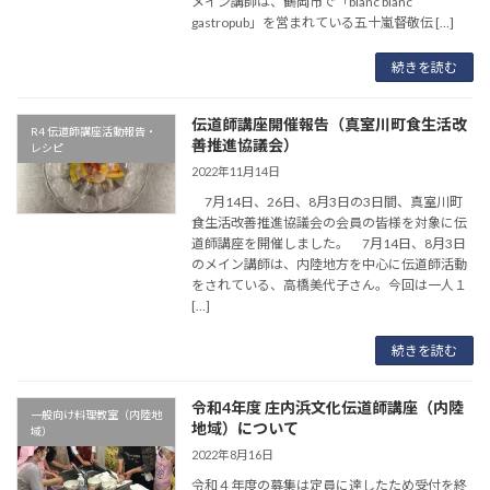
メイン講師は、鶴岡市で「blanc blanc
gastropub」を営まれている五十嵐督敬伝 […]
続きを読む
伝道師講座開催報告（真室川町食生活改
R4 伝道師講座活動報告・
善推進協議会）
レシピ
2022年11月14日
7月14日、26日、8月3日の3日間、真室川町
食生活改善推進協議会の会員の皆様を対象に伝
道師講座を開催しました。 7月14日、8月3日
のメイン講師は、内陸地方を中心に伝道師活動
をされている、高橋美代子さん。今回は一人１
[…]
続きを読む
令和4年度 庄内浜文化伝道師講座（内陸
一般向け料理教室（内陸地
地域）について
域）
2022年8月16日
令和４年度の募集は定員に達したため受付を終