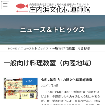
コ
ナ
ン
ビ
テ
ゲ
ン
ー
ツ
シ
へ
ョ
ニュース＆トピックス
ス
ン
キ
に
ッ
移
プ
動
HOME
ニュース＆トピックス
一般向け料理教室（内陸地域）
一般向け料理教室（内陸地域）
令和7年度「庄内浜文化伝道師講座」
お知らせ
2025年7月31日
山形県庄内浜には約130種類の魚介類が水揚
げされ、季節毎に旬の魚を楽しめる魅力がある
が、食生活等の変化により魚離れが進み、地域