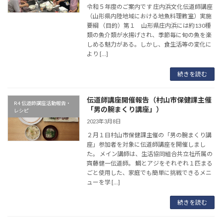
令和５年度のご案内です 庄内浜文化伝道師講座
（山形県内陸地域における地魚料理教室）実施
要綱 （目的）第１ 山形県庄内浜には約130種
類の魚介類が水揚げされ、季節毎に旬の魚を楽
しめる魅力がある。しかし、食生活等の変化に
より […]
続きを読む
伝道師講座開催報告（村山市保健課主催
R4 伝道師講座活動報告・
「男の腕まくり講座」）
レシピ
2023年3月8日
２月１日村山市保健課主催の「男の腕まくり講
座」参加者を対象に伝道師講座を開催しまし
た。 メイン講師は、生活協同組合共立社所属の
齊藤健一伝道師。 鯛とアジをそれぞれ１匹まる
ごと使用した、家庭でも簡単に挑戦できるメニ
ューを学 […]
続きを読む