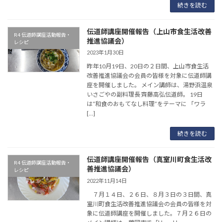
続きを読む
伝道師講座開催報告（上山市食生活改善
R4 伝道師講座活動報告・
推進協議会）
レシピ
2023年1月30日
昨年10月19日、20日の２日間、上山市食生活
改善推進協議会の会員の皆様を対象に伝道師講
座を開催しました。 メイン講師は、湯野浜温泉
いさごやの副料理長 齊藤高弘伝道師。 19日
は“和食のおもてなし料理”をテーマに 「ワラ
[…]
続きを読む
伝道師講座開催報告（真室川町食生活改
R4 伝道師講座活動報告・
善推進協議会）
レシピ
2022年11月14日
７月１４日、２６日、８月３日の３日間、真
室川町食生活改善推進協議会の会員の皆様を対
象に伝道師講座を開催しました。７月２６日の